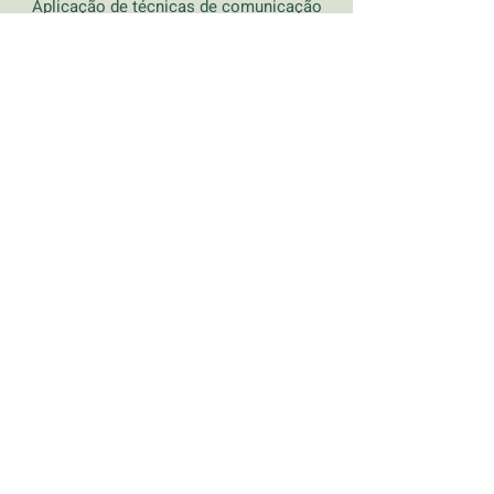
Aplicação de técnicas de comunicação
interpessoal
Integração de uma série de abordagens
psico-corporais