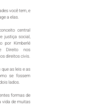
des você tem, e 
ge a elas.
onceito central 
justiça social, 
o por Kimberlé 
 Direito nos 
s direitos civis.
que as leis e as 
omo se fossem 
dois lados.
entes formas de 
vida de muitas 