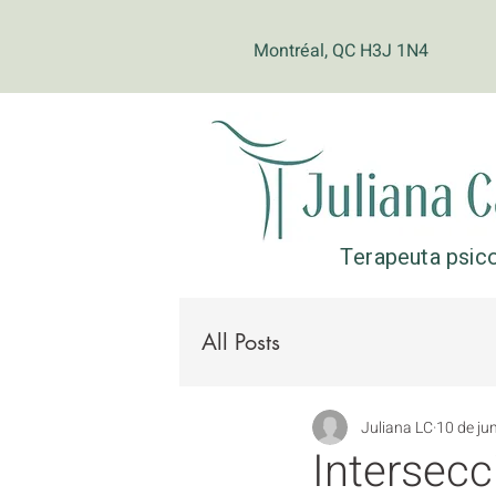
Montréal, QC H3J 1N4
Terapeuta psic
All Posts
Juliana LC
10 de ju
Intersecc