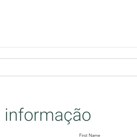
INT
Habitar a própria experiência
& informação
First Name